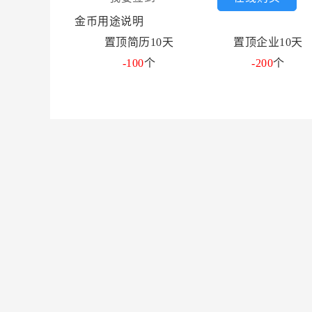
金币用途说明
置顶简历10天
置顶企业10天
-100
个
-200
个