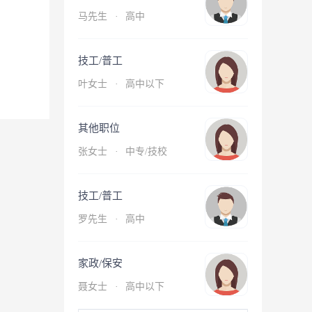
马先生
·
高中
技工/普工
叶女士
·
高中以下
其他职位
张女士
·
中专/技校
技工/普工
罗先生
·
高中
家政/保安
聂女士
·
高中以下