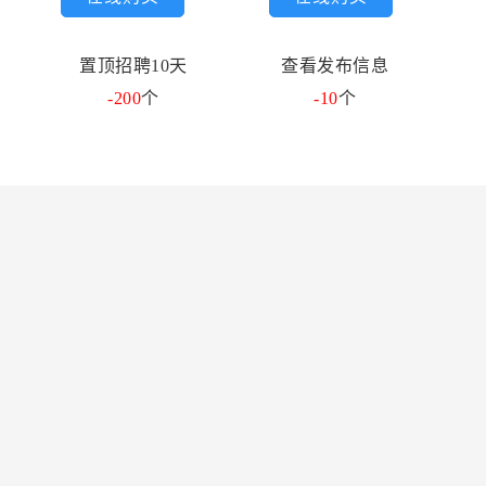
置顶招聘10天
查看发布信息
-200
个
-10
个